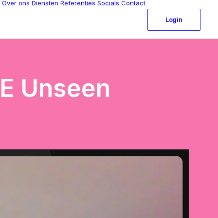
Over ons
Diensten
Referenties
Socials
Contact
Login
BE Unseen