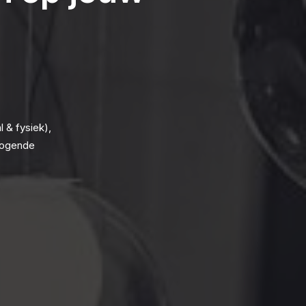
 & fysiek),
rmogende