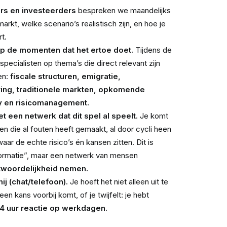
s en investeerders
bespreken we maandelijks
markt, welke scenario’s realistisch zijn, en hoe je
t.
p de momenten dat het ertoe doet.
Tijdens de
 specialisten op thema’s die direct relevant zijn
en:
fiscale structuren, emigratie,
ering, traditionele markten, opkomende
y en risicomanagement.
 een netwerk dat dit spel al speelt.
Je komt
n die al fouten heeft gemaakt, al door cycli heen
ar de echte risico’s én kansen zitten. Dit is
ormatie”, maar een netwerk van mensen
twoordelijkheid nemen.
ij (chat/telefoon).
Je hoeft het niet alleen uit te
een kans voorbij komt, of je twijfelt: je hebt
4 uur reactie op werkdagen.