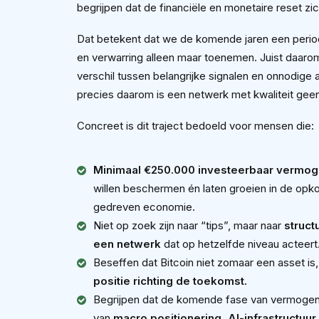
begrijpen dat de financiële en monetaire reset zic
Dat betekent dat we de komende jaren een period
en verwarring alleen maar toenemen. Juist daaro
verschil tussen belangrijke signalen en onnodige a
precies daarom is een netwerk met kwaliteit gee
Concreet is dit traject bedoeld voor mensen die:
Minimaal €250.000 investeerbaar vermo
willen beschermen én laten groeien in de opk
gedreven economie.
Niet op zoek zijn naar “tips”, maar naar
struct
een netwerk
dat op hetzelfde niveau acteert
Beseffen dat Bitcoin niet zomaar een asset is
positie richting de toekomst.
Begrijpen dat de komende fase van vermogens
van
macro positionering, AI-infrastructuur, 