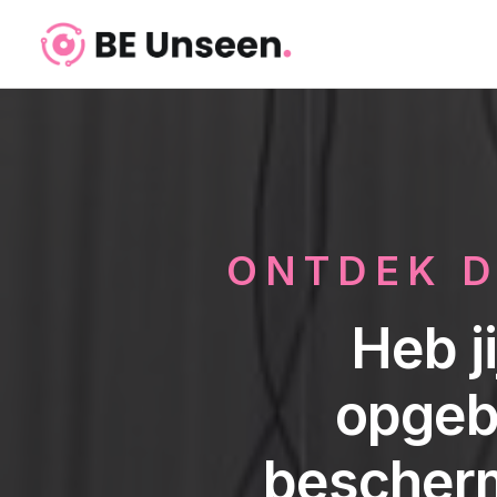
ONTDEK D
Heb j
opgebo
bescherm