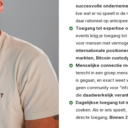
succesvolle ondernemer
live wat er nú speelt in de 
daar rationeel op anticipeer
Toegang tot expertise o
events krijg je toegang tot
voor mensen met vermog
internationale position
markten, Bitcoin custod
Menselijke connectie met
terecht in een groep mense
is gegaan, en exact weet wa
geen community voor “inf
die
daadwerkelijk veran
Dagelijkse toegang tot m
zoeken. Als er iets speelt, 
directe toegang.
Binnen 2