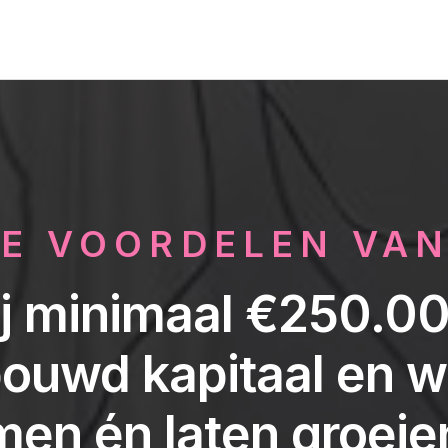
E VOORDELEN VA
ij minimaal €250.0
uwd kapitaal en wil
en én laten groeie