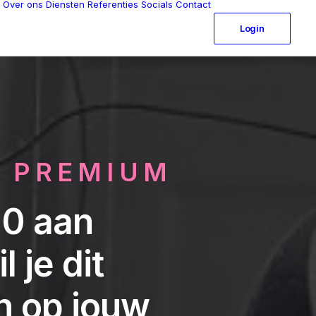
Over ons
Diensten
Referenties
Socials
Contact
Login
N PREMIUM
00 aan
 je dit
n op jouw