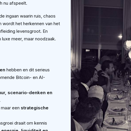
h nu afspeelt.
e ingaan waarin ruis, chaos
m wordt het herkennen van het
fleiding levensgroot. En
n luxe meer, maar noodzaak.
gen
hebben en dit serieus
omende Bitcoin- en AI-
uur, scenario-denken en
.
, maar een
strategische
groei draait om kennis
energie, liquiditeit en