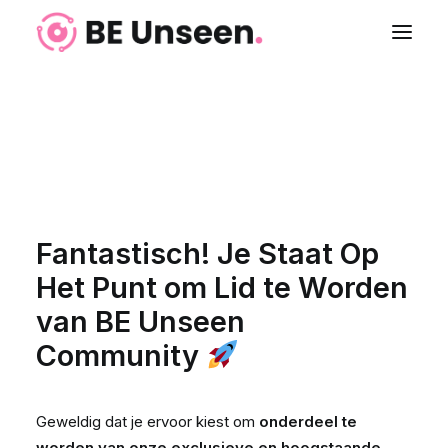
WORD LID VAN DE
Login
COMMUNITY
Fantastisch! Je Staat Op
Het Punt om Lid te Worden
van BE Unseen
Community
Geweldig dat je ervoor kiest om
onderdeel te
worden van onze exclusieve en hoogstaande