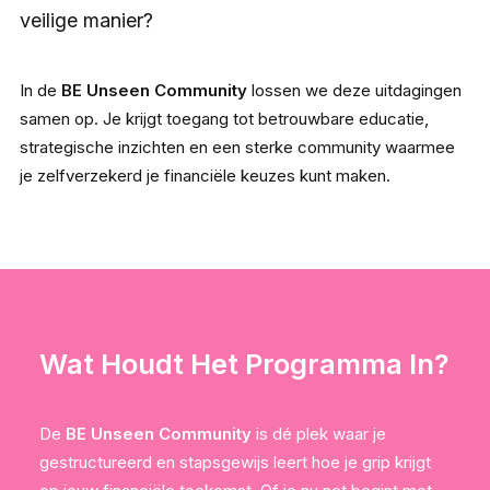
veilige manier?
In de
BE Unseen Community
lossen we deze uitdagingen
samen op. Je krijgt toegang tot betrouwbare educatie,
strategische inzichten en een sterke community waarmee
je zelfverzekerd je financiële keuzes kunt maken.
Wat Houdt Het Programma In?
De
BE Unseen Community
is dé plek waar je
gestructureerd en stapsgewijs leert hoe je grip krijgt