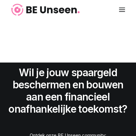
ONTDEK DE BE
Login
UNSEEN COMMUNITY
Wil je jouw spaargeld
beschermen en bouwen
aan een financieel
onafhankelijke toekomst?
Ontdek onze BE Unseen community: