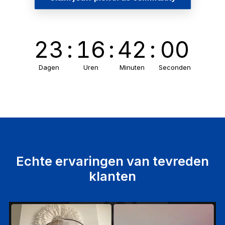
23
:
16
:
41
:
59
Dagen
Uren
Minuten
Seconden
Echte ervaringen van tevreden
klanten